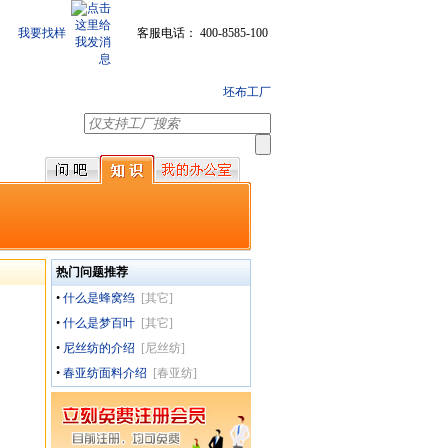
我要找样
客服电话： 400-8585-100
坯布工厂
热门问题推荐
•
什么是蜂窝绉
[
其它
]
•
什么是梦百叶
[
其它
]
•
尼丝纺的介绍
[
尼丝纺
]
•
春亚纺面料介绍
[
春亚纺
]