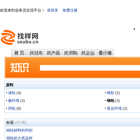
欢迎来到业务员交流平台！
请登录
免费注册
原料
•
涤纶
(4)
•
棉纱
(2)
•
麻纤维
(3)
•
锦纶
(3)
•
丙纶
(0)
•
复合纤维
(2)
标题
(共3项)
锦纶材料的判别
锦纶的大类品种