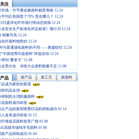
关注
市场：竹节麂皮麻面料颇受青睐 12.24
平均比美国贵了70% 贵在哪儿？ 12.24
1-22日盛泽化纤市场行情动态快报 12.24
业安全生产标准化评定标准》预计20 12.24
销量升高 12.24
化纤面料销势好 12.24
面料与普通涤纶面料的不同——唐盛纺织 12.24
年度“中国优秀印染面料”评选启动 12.24
怕“桑拿天” 11.08
走势分化 传统大众面料跑量不足 11.08
新产品
新工艺
新面料
产品
产品成为家纺的新宠
能纺织品走俏
新研制防火消防服面料
提花面料成功研发
位产品的新型喷墨印花机研制成功 01.14
人造革成功研发 01.13
纤维提花面料前景广阔 01.09
y推出高级羊绒纯羊毛面料 01.06
新产品研制成功 01.04