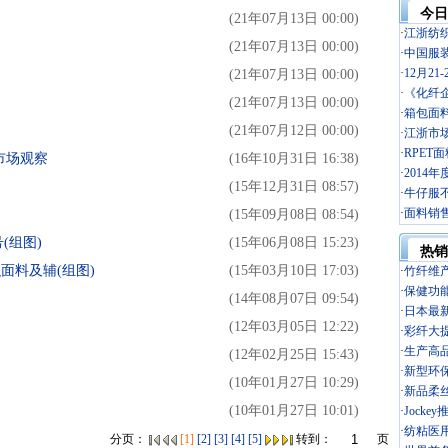
今日
(21年07月13日 00:00)
·
江浙纺织
(21年07月13日 00:00)
·
中国服装
·
12月2
(21年07月13日 00:00)
·
《化纤企
(21年07月13日 00:00)
·
箱包面料 
(21年07月12日 00:00)
·
江浙市场
·
RPET
市场观察
(16年10月31日 16:38)
·
2014
(15年12月31日 08:57)
·
牛仔服不再
·
面料销售
(15年09月08日 08:54)
(组图)
(15年06月08日 15:23)
热销
织面料及辅(组图)
(15年03月10日 17:03)
·
竹纤维
·
保健功
(14年08月07日 09:54)
·
日本最
(12年03月05日 12:22)
·
彩纤大
·
生产高品
(12年02月25日 15:43)
·
新型环保
(10年01月27日 10:29)
·
新品柔丝
(10年01月27日 10:01)
·
Jocke
·
纺粘医用
分页：
[1]
[2]
[3]
[4]
[5]
转到：
页