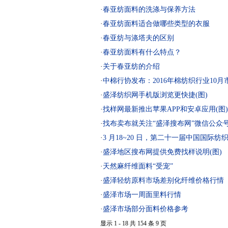
·
春亚纺面料的洗涤与保养方法
·
春亚纺面料适合做哪些类型的衣服
·
春亚纺与涤塔夫的区别
·
春亚纺面料有什么特点？
·
关于春亚纺的介绍
·
中棉行协发布：2016年棉纺织行业10月
·
盛泽纺织网手机版浏览更快捷(图)
·
找样网最新推出苹果APP和安卓应用(图)
·
找布卖布就关注“盛泽搜布网”微信公众号
·
3 月18~20 日，第二十一届中国国际纺
·
盛泽地区搜布网提供免费找样说明(图)
·
天然麻纤维面料“受宠”
·
盛泽轻纺原料市场差别化纤维价格行情
·
盛泽市场一周面里料行情
·
盛泽市场部分面料价格参考
显示 1 - 18 共 154 条 9 页