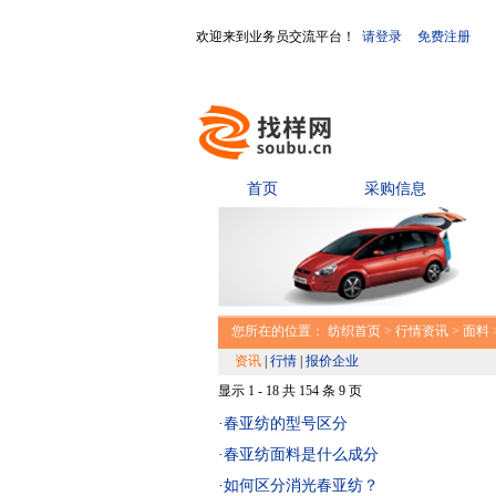
欢迎来到业务员交流平台！
请登录
免费注册
首页
采购信息
您所在的位置：
纺织首页
>
行情资讯
>
面料
资讯
|
行情
|
报价企业
显示 1 - 18 共 154 条 9 页
·
春亚纺的型号区分
·
春亚纺面料是什么成分
·
如何区分消光春亚纺？