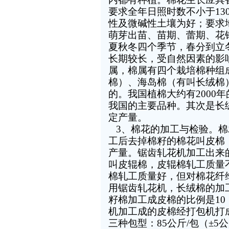
要求全年日照时数不小于
13
性及微碱性土壤为好；要求
萌芽出苗、苗期、蕾期、花
夏秋冬四个季节，春分到立
长期较长，受自然因素的影
属，棉属有四个栽培棉种组
棉）、海岛棉（有叫长绒棉
的。我国植棉大约有
2000
年
我国的主要品种。其次是长
定产量。
3
、棉花的加工与检验。棉
工后去掉棉籽的棉花叫皮棉
产量。锯齿轧花机加工出来
叫皮辊棉，皮辊棉轧工质量
棉轧工质量好，但对棉花纤
用锯齿轧花机，长绒棉的加
籽棉加工成皮棉的比例是
10
机加工成的皮棉经打包机打
三种包型：
85
公斤
/
包（
±5
公