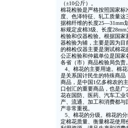
（
±10
公斤）。
棉花检验是严格按照国家标
度、色泽特征、轧工质量这
据棉纤维的长度
25—31mm
标规定皮棉
3
级、长度
28mm
检验和仪器检验。根据国家
器检验为辅，主要是因为目
的棉检仪器主要是测试棉花
公正检验和仲裁单位是国家
各省（市）商品检验局负责
4
、棉花的主要用途。棉花
是关系国计民生的特殊商品
商品，是中国
1
亿多棉农的
口创汇的重要商品，也是广
花在国防、医药、汽车工业
产、流通、加工和消费都与
产非常重视。
5
、棉花的分级。棉花的分
定棉花质量、衡量棉花使用