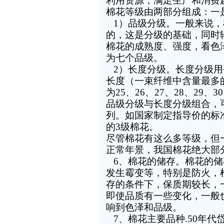
利用资源，满足生产和消费
棉花等级由两部分组成：一
1
）品级分级。一般来说，
的，这是分级的基础，同时
棉花的成熟度、强度，看色
为七个品级。
2
）长度分级。长度分级用
长度（一束纤维中含量最多
为
25
、
26
、
27
、
28
、
29
、
30
品级分级与长度分级组合，
列。如国家制定指导价的标
的
3
级棉花。
尽管棉花有这么多等级，但
正常年景，我国棉花绝大部
6
、棉花的储存。棉花的储
发生霉变等，特别是防火，
存的条件下，保质期较长，
即使品质有一些变化，一般
响到色泽和品级。
7
、棉花主要品种
.50
年代