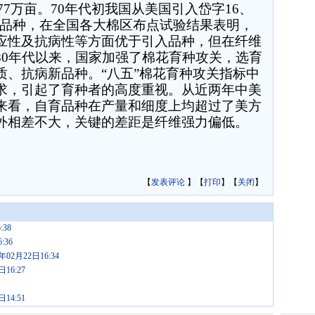
77
万亩。
70
年代初我国从美国引入岱字
16
、
品种，在全国各大棉区布点试验结果表明，
应性及抗病性等方面优于引入品种，但在纤维
80
年代以来，国家加强了棉花育种攻关，选育
质、抗病新品种。
“
八五
”
棉花育种攻关指标中
求，引起了育种者的高度重视。从近两年中美
来看，自育品种在产量和细度上均超过了美方
外相差不大，关键的差距是纤维强力偏低。
【
发表评论
】【
打印
】【
关闭
】
38
:36
月22日16:34
6:27
4:51