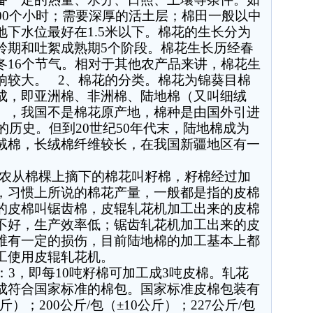
00
个小时；需要深厚的活土层；棉田一般以中
地下水位最好在
1.5
米以下。棉花的生长分为
铃期和吐絮成熟期
5
个阶段。棉花生长历经春
冬
16
个节气。相对于其他农产品来讲，棉花生
响较大。
2
、棉花的分类。棉花为锦葵目棉
成，即亚洲棉、非洲棉、陆地棉（又叫细绒
），我国不是棉花原产地，棉种是由国外引进
的历史。但到
20
世纪
50
年代末，陆地棉成为
绒棉，长绒棉纤维较长，在我国新疆地区有一
农从棉棵上摘下的棉花叫籽棉，籽棉经过加
，习惯上所说的棉花产量，一般都是指的皮棉
的皮棉叫锯齿棉，皮辊轧花机加工出来的皮棉
不好，生产效率低；锯齿轧花机加工出来的皮
维有一定的损伤，目前陆地棉的加工基本上都
工使用皮辊轧花机。
：
3
，即每
10
吨籽棉可加工成
3
吨皮棉。轧花
成符合国家标准的棉包。国家标准皮棉包装有
斤）；
200
公斤
/
包（
±10
公斤）；
227
公斤
/
包