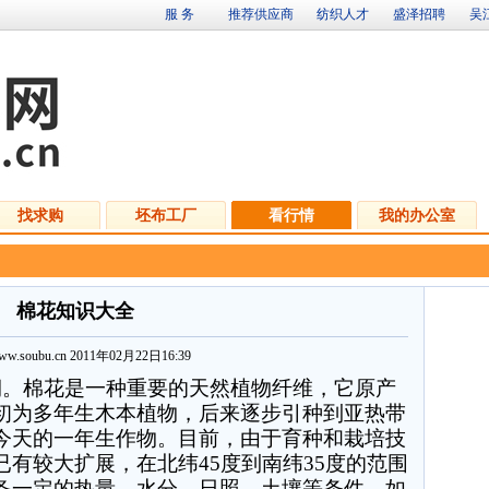
服 务
推荐供应商
纺织人才
盛泽招聘
吴
找求购
坯布工厂
看行情
我的办公室
棉花知识大全
/www.soubu.cn 2011年02月22日16:39
期。棉花是一种重要的天然植物纤维，它原产
初为多年生木本植物，后来逐步引种到亚热带
今天的一年生作物。目前，由于育种和栽培技
已有较大扩展，在北纬
45
度到南纬
35
度的范围
备一定的热量、水分、日照、土壤等条件。如