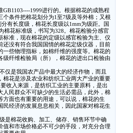
准
GB1103----1999
进行的。根据棉花的成熟程
三个条件把棉花划分为
1
至
7
级及等外棉；又根
划分有长度级，棉花长度级以
1mm
为级距。国
为棉花标准级，书写为
328
。棉花检验分感官
新标准，现在棉花的定级以感官检验为主、仪
前还没有符合我国国情的棉花定级仪器，目前
的一些物理指标，如棉纤维的强度等。棉花的
各级纤维检验局（所），棉花的进出口检验由
。
不仅是我国农产品中最大的经济作物，而且
，棉花是涉及农业和纺织工业两大产业的重要
主要收入来源，是纺织工业的主要原料，是出
大人民群众不可缺少的生活必需品，此外，棉
等方面也有重要的用途，可以说，棉花的生
国民经济的发展息息相关，因此国家对棉花生
级是棉花收购、加工、储存、销售环节中确
价值和市场价格必不可少的手段，对充分合理