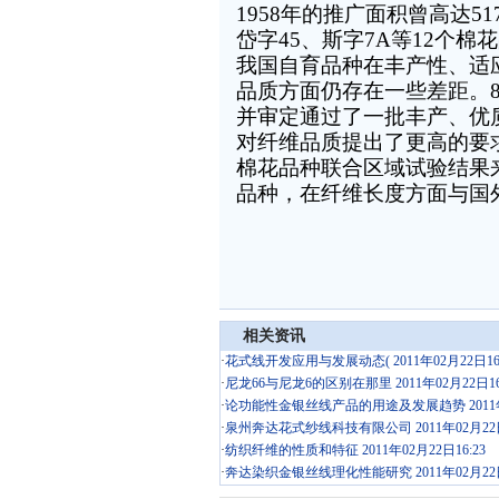
1958
年的推广面积曾高达
51
岱字
45
、斯字
7A
等
12
个棉花
我国自育品种在丰产性、适
品质方面仍存在一些差距。
并审定通过了一批丰产、优
对纤维品质提出了更高的要
棉花品种联合区域试验结果
品种，在纤维长度方面与国
相关资讯
·
花式线开发应用与发展动态( 2011年02月22日16:
·
尼龙66与尼龙6的区别在那里 2011年02月22日16
·
论功能性金银丝线产品的用途及发展趋势 2011年02
·
泉州奔达花式纱线科技有限公司 2011年02月22日1
·
纺织纤维的性质和特征 2011年02月22日16:23
·
奔达染织金银丝线理化性能研究 2011年02月22日1