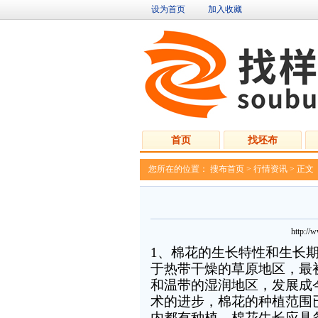
设为首页
加入收藏
首页
找坯布
您所在的位置：
搜布首页
>
行情资讯
>
正文
http:/
1
、棉花的生长特性和生长
于热带干燥的草原地区，最
和温带的湿润地区，发展成
术的进步，棉花的种植范围
内都有种植。棉花生长应具