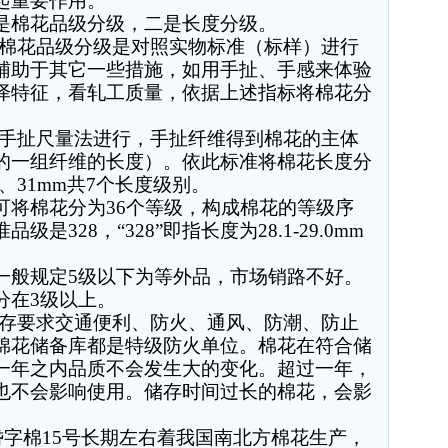
起重要作用。
是棉花品级分级，二是长度分级。
棉花品级分级是对照实物标准（标样）进行
辅助于其它一些措施，如用手扯、手感来体验
泽特征，看轧工质量，依据上述指标将棉花分
手扯尺量法进行，手扯纤维得到棉花的主体
的一组纤维的长度）。依此标准将棉花长度分
、
31mm
共
7
个长度级别。
可将棉花分为
36
个等级，构成棉花的等级序
准品级是
328
，
“328”
即指长度为
28.1-29.0mm
一般规定
5
级以下为等外品，市场销路不好。
分在
3
级以上。
存要求交通便利、防火、通风、防潮、防止
棉花储备库都是特级防火单位。棉花在符合储
一年之内品质不会发生大的变化。超过一年，
也不会影响使用。储存时间过长的棉花，会影
岱字棉
15
号长期左右着我国南北方棉花生产，