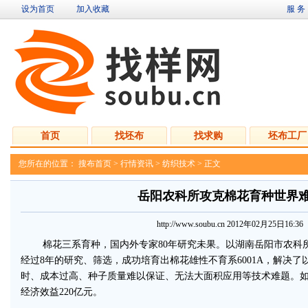
设为首页
加入收藏
服 务
首页
找坯布
找求购
坯布工厂
您所在的位置：
搜布首页
>
行情资讯
>
纺织技术
> 正文
岳阳农科所攻克棉花育种世界
http://www.soubu.cn 2012年02月25日16:36
棉花三系育种，国内外专家80年研究未果。以湖南岳阳市农科所
经过8年的研究、筛选，成功培育出
棉花
雄性不育系6001A，解决
时、成本过高、种子质量难以保证、无法大面积应用等技术难题。
经济效益220亿元。