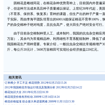
因棉花是雌雄同花，在棉花杂种优势育种上，目前国内外普遍采
子，但这种方法成本高且种子质量难以保证。上世纪30年代起，美
（不育系、保持系、恢复系）育种的课题，但生产出的种子产量一
于实际。而由李海平团队培育出的6001A能保证棉花不育率100%，
产的杂交棉种子绝对纯度，且抗虫高产，使大田生产绝对安全可行
由于目前杂交棉制种受人工、成本制约，我国的抗虫杂交棉应用只占
万亩），其余均为常规棉品种。利用雄性不育系配组制种，降低了
我国棉花生产用种需要。专家介绍，一般抗虫杂交棉比常规棉增产30
斤，每公斤20元计，5600万亩棉田可实现社会经济效益220亿元。
相关资讯
·
订单稀少 开工不足 棉花弱势 2012年02月25日15:26
·
2012年我国棉花市场运行情况及预测分析 2012年02月25日14:22
·
棉花知识大全 2011年02月22日16:39
·
棉花现货价格有所松动 2009年12月14日14:24
·
棉花价格猛涨 纺企接大单进退两难 2009年11月11日15:30