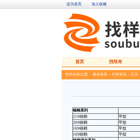
设为首页
加入收藏
首页
找坯布
您所在的位置：
搜布首页
>
行情资讯
>
正文
锦棉系列
21S锦棉
平纹
20S锦棉
平纹
16S锦棉
平纹
10S锦棉
平纹