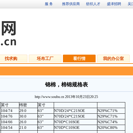
服 务
推荐供应商
纺织人才
盛泽招聘
吴
找求购
坯布工厂
看行情
我的办公室
锦棉，棉锦规格表
http://www.soubu.cn 2013年10月23日20:25
英寸
纬密
英寸
104/74
29.0
63”
N
70D/24*C21SOE
N29%C71%
104/76
30.0
63”
N
70D/24*C21SOE
N29%C71%
104/66
26.0
63”
N
70D*C16SOE
N26%C74%
104/54
21.0
63”
N
70D*C10SOE
N20%C80%