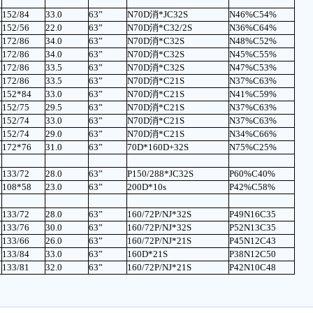
152/84
33.0
63”
N
70D消*JC32S
N46%C54%
152/56
22.0
63”
N
70D消*C32/2S
N36%C64%
172/86
34.0
63”
N
70D消*C32S
N48%C52%
172/86
34.0
63”
N
70D消*C32S
N45%C55%
172/86
33.5
63”
N
70D消*C32S
N47%C53%
172/86
33.5
63”
N
70D消*C21S
N37%C63%
152*84
33.0
63”
N
70D消*C21S
N41%C59%
152/75
29.5
63”
N
70D消*C21S
N37%C63%
152/74
33.0
63”
N
70D消*C21S
N37%C63%
152/74
29.0
63”
N
70D消*C21S
N34%C66%
172*76
31.0
63”
70D*160D+32S
N75%C25%
133/72
28.0
63”
P
150/288*JC32S
P60%C40%
108*58
23.0
63”
200D*10s
P42%C58%
133/72
28.0
63”
160/72P/NJ*32S
P49N16C35
133/76
30.0
63”
160/72P/NJ*32S
P52N13C35
133/66
26.0
63”
160/72P/NJ*21S
P45N12C43
133/84
33.0
63”
160D*21S
P38N12C50
133/81
32.0
63”
160/72P/NJ*21S
P42N10C48