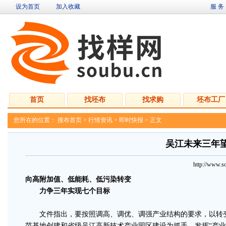
设为首页
加入收藏
服 务
首页
找坯布
找求购
坯布工厂
您所在的位置：
搜布首页
>
行情资讯
>
即时快报
> 正文
吴江未来三年望
http://www
向高附加值、低能耗、低污染转变
力争三年实现七个目标
文件指出，要按照调高、调优、调强产业结构的要求，以转变
范基地创建和省级吴江高新技术产业园区建设为抓手，发挥“产业