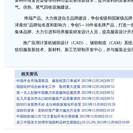
多种纤维复合染整等特种印染后整理新技术，提升面料的质量和
气、供热、尾气回收设施建设。
终端产品。大力推进自主品牌建设，争创省级和国家级品牌。
泽蚕丝”品牌知名度和影响力，争创5～10件省名牌产品，打造
集体品牌。大力引进和培养服装研发设计人员，提高服装设计开
推广应用计算机辅助设计（CAD）、辅助制造（CAM）系统
纺织服装新技术、新材料、新工艺研制开发中心，并与服装企业
相关资讯
·
中国年会市场遇寒流 服装租赁订单减半 2013年12月24日09:57
·
我国化纤综合标准化工作 取得重大进展 2013年12月24日09:53
·
第一夫人彭丽中国魅力衣装服饰征服世界 2013年12月24日09:52
·
近几月嘉兴市出口纺织服装产品质量堪忧 2013年12月24日09:51
·
纺织行业形势不好 走出棉纺探索化纤前景 2013年11月08日10:20
·
深纺织变身：卖纺织资产聚力偏光片业务 2013年11月08日10:19
·
中国轻纺城11月7日主要短纤布分类销量 2013年11月08日10:11
·
吴江中国东方丝绸市场面料品种交易散乱(10.23-29) 2013年11月08日10:09