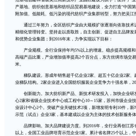
产基地、纺织创意基地和纺织品贸易基地建设，全力打造“中国
附加值、低能耗、低污染的现代纺织产业集群转型，努力把吴江打
通过三年努力，全区纺织产业由大规模扩张逐渐向依靠技术进
精细化管理转变。坚持走以质取胜，自主创新、促进自主品牌发
和优势企业集团；到2016年末，力争实现以下目标：
产业规模。全行业保持年均5%以上的增速。稳步提高规模和效益
高端产品比重，产业增加值率提高2个百分点，东方丝绸市场交易额突
米。
梯队建设。形成年销售超千亿企业2家、超五十亿企业2家、超
业梯队结构。2家企业进入全国纺织服装企业竞争力十强名单，20
创新能力。加大纺织新产品、新技术研发投入，加快企业研发机
心2家和省级企业技术中心或工程中心10～15家，苏州市级企业
业设计中心2个。突破产业关键技术2项，新增发明专利10件，新
示范（试点）企业3家，基本建成以企业为主体的技术创新服务
品牌影响。加大品牌建设力度。到2016年，全行业再创江苏省
以上，全国工业品牌培育示范企业1家。累计省名牌25个以上，中