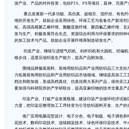
游产业、产品的对外投资，包括PTA、PX等项目，延伸、完善产
重点发展新一代多功能、高仿真、超细旦、混纤丝、有色纤维
维的开发生产。鼓励企业采用绿色、环保工艺与装备生产新溶剂
纶、高强高模聚乙烯纤维、聚酰亚胺纤维、聚四氟乙烯纤维、玄
发与生产。积极发展符合生态、资源综合利用与环保要求的特种
的加工技术与产品。鼓励企业开展纤维再制造研发生产。
织造产业。继续引进喷气织机、剑杆织机和大园机、经编机等
移步伐，适度压缩织造生产能力，提高产品附加值。
围绕品牌服装面料、装饰用纺织品和产业用纺织品三大支柱产
力拓展装饰用纺织品和产业用纺织品市场领域。继续提高加工工
档次和附加值，形成高档真丝、仿真丝两大系列产品，保持吴江
要加强与科研院所的产学研联合，提高亚麻织物的技术含量及产
印染产业。打破产业发展瓶颈，建设印染产业循环经济试验区
力度，把印染后整理加工工序转变为引导纺织面料开发、生产的
推广应用电脑花型设计、电子分色、电子制版、电子调色和电
花技术、数码印花技术、连续精染技术、绿色环保印染技术、中