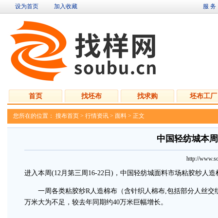
设为首页
加入收藏
服 务
首页
找坯布
找求购
坯布工厂
您所在的位置：
搜布首页
>
行情资讯
>
面料
> 正文
中国轻纺城本周
http://www
进入本周(12月第三周16-22日)，中国轻纺城面料市场粘胶纱
一周各类粘胶纱R人造棉布（含针织人棉布,包括部分人丝交织布
万米大为不足，较去年同期约40万米巨幅增长。