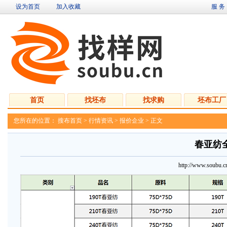
设为首页
加入收藏
服 务
首页
找坯布
找求购
坯布工厂
您所在的位置：
搜布首页
>
行情资讯
>
报价企业
> 正文
春亚纺全
http://www.soubu