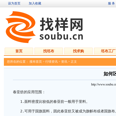
设为首页
加入收藏
服 务
首页
找坯布
找求购
坯布工厂
您所在的位置：
搜布首页
>
行情资讯
>
资讯
> 正文
如何
http://www.soubu
春亚纺的应用范围：
1.面料密度比较
低
的春亚纺一般用于里料。
2.可用于国旗面料，因此春亚纺又被成为旗帜布或者国旗布